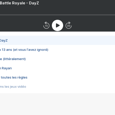
 Battle Royale - DayZ
 DayZ
 a 13 ans (et vous l'avez ignoré)
e (littéralement)
im Rayan
 toutes les règles
s les jeux vidéo
us choquant de Rockstar ? - Le scandale BULLY
e plus moche de Steam
du RÊVE tourne au CAUCHEMAR