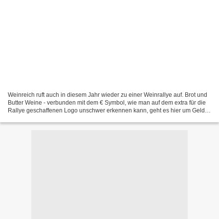
Weinreich ruft auch in diesem Jahr wieder zu einer Weinrallye auf. Brot und
Butter Weine - verbunden mit dem € Symbol, wie man auf dem extra für die
Rallye geschaffenen Logo unschwer erkennen kann, geht es hier um Geld,
für den Winzer, der mit einem in...